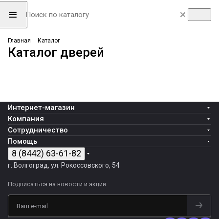
Алюминиевые
Межкомнатные
Скрытые двери
Главная
Каталог
Входные двери
Дополнительные
системы
Декоративные
двери
Системы
Каталог дверей
INVISIBLE
193 товара
12 товаров
товары
рейки
1986 товаров
открывания
38 товаров
7 товаров
Интернет-магазин
Компания
Сотрудничество
Помощь
8 (8442) 63-61-82
г. Волгоград, ул. Рокоссовского, 54
Подписаться
на новости и акции