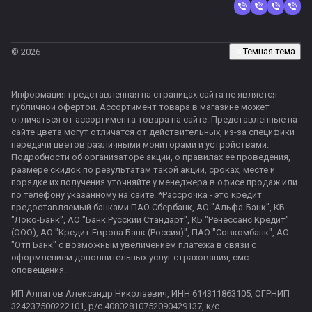
Темная тема
© 2026
Информация представленная на страницах сайта не является
публичной офертой. Ассортимент товара в магазине может
отличаться от ассортимента товара на сайте. Представленные на
сайте цвета могут отличатся от действительных, из-за специфики
передачи цветов различными мониторами и устройствами.
Подробности об организаторе акции, о правилах ее проведения,
размере скидок по результатам такой акции, сроках, месте и
порядке их получения уточняйте у менеджера в офисе продаж или
по телефону указанному на сайте. *Рассрочка - это кредит
предоставляемый банками ПАО Сбербанк, АО "Альфа-Банк", КБ
"Локо-Банк", АО "Банк Русский Стандарт", КБ "Ренессанс Кредит"
(ООО), АО "Кредит Европа Банк (Россия)", ПАО "Совкомбанк", АО
"Отп Банк" с возможным увеличением платежа в связи с
оформлением дополнительных услуг страхования, смс
оповещения.
ИП Алпатов Александр Николаевич, ИНН 614311863105, ОГРНИП
324237500222101, р/с 40802810752090429137, к/с