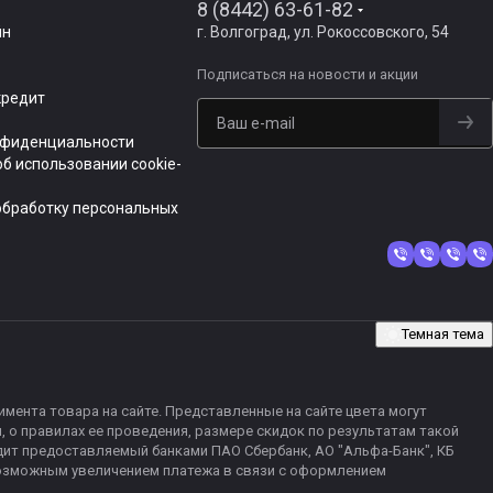
8 (8442) 63-61-82
йн
г. Волгоград, ул. Рокоссовского, 54
Подписаться
на новости и акции
кредит
нфиденциальности
б использовании cookie-
обработку персональных
Темная тема
мента товара на сайте. Представленные на сайте цвета могут
 о правилах ее проведения, размере скидок по результатам такой
редит предоставляемый банками ПАО Сбербанк, АО "Альфа-Банк", КБ
 с возможным увеличением платежа в связи с оформлением