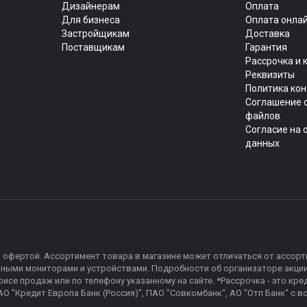
Дизайнерам
Оплата
Для бизнеса
Оплата онла
Застройщикам
Доставка
Поставщикам
Гарантия
Рассрочка и 
Реквизиты
Политика ко
Соглашение о
файлов
Согласие на 
данных
 офертой. Ассортимент товара в магазине может отличаться от ассорти
чными мониторами и устройствами. Подробности об организаторе акции,
офисе продаж или по телефону указанному на сайте. *Рассрочка - это к
), АО "Кредит Европа Банк (Россия)", ПАО "Совкомбанк", АО "Отп Банк"