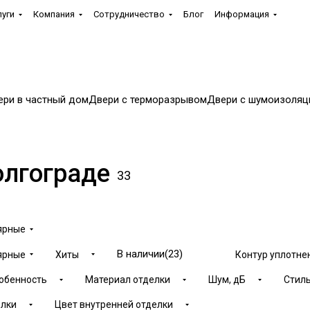
луги
Компания
Сотрудничество
Блог
Информация
ери в частный дом
Двери с терморазрывом
Двери с шумоизоляц
олгограде
33
ярные
В наличии
(
23
)
ярные
Хиты
Контур уплотне
собенность
Материал отделки
Шум, дБ
Стил
елки
Цвет внутренней отделки