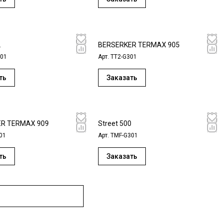
2
BERSERKER TERMAX 905
301
Арт.
TT2-G301
ть
Заказать
R TERMAX 909
Street 500
01
Арт.
ТMF-G301
ть
Заказать