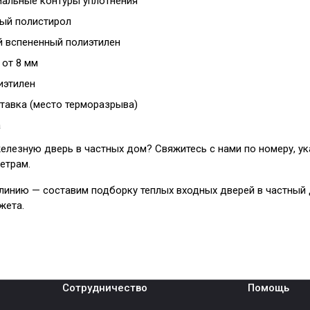
циальные контуры уплотнения
ый полистирол
 вспененный полиэтилен
от 8 мм
иэтилен
тавка (место терморазрыва)
а
железную дверь в частных дом? Свяжитесь с нами по номеру, у
етрам.
 линию — составим подборку теплых входных дверей в частный 
жета.
Сотрудничество
Помощь