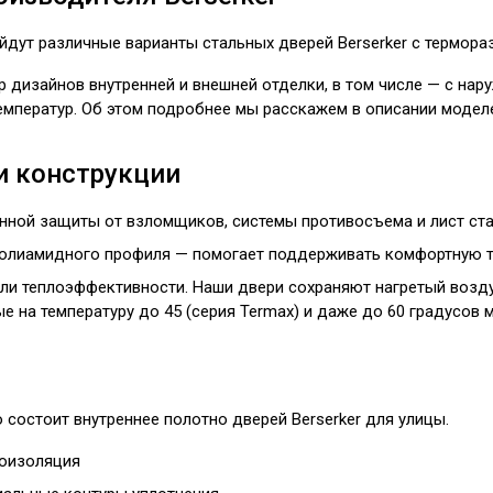
йдут различные варианты стальных дверей Berserker с
термора
 дизайнов внутренней и внешней отделки, в том числе — с нар
емператур. Об этом подробнее мы расскажем в описании моделей
и конструкции
енной защиты от взломщиков, системы противосъема и лист ста
олиамидного профиля — помогает поддерживать комфортную т
ли теплоэффективности. Наши двери сохраняют нагретый воздух
е на температуру до 45 (серия Termax) и даже до 60 градусов 
 состоит внутреннее полотно дверей Berserker для улицы.
оизоляция