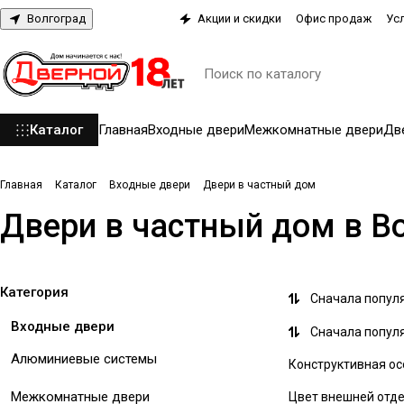
Волгоград
Акции и скидки
Офис продаж
Ус
Каталог
Главная
Входные двери
Межкомнатные двери
Дв
Главная
Каталог
Входные двери
Двери в частный дом
Двери в частный дом в В
Категория
Сначала попул
Входные двери
Сначала попул
Алюминиевые системы
Конструктивная о
Межкомнатные двери
Цвет внешней отд