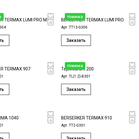
а
Новинка
R TERMAX LUMI PRO MAX
BERSERKER TERMAX LUMI PRO
304
Арт.
ТT13-G306
ть
Заказать
Новинка
R TERMAX 907
TeploGarant 200
01
Арт.
TL(1.2)-B301
ть
Заказать
RMA 1040
BERSERKER TERMAX 910
01
Арт.
TT2-G301
ть
Заказать