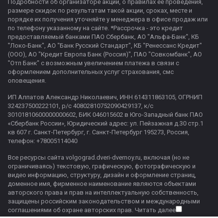
Подробности об организаторе акции, о правилах ее проведения,
размере скидок по результатам такой акции, сроках, месте и
порядке их получения уточняйте у менеджера в офисе продаж или
по телефону указанному на сайте. *Рассрочка - это кредит
предоставляемый банками ПАО Сбербанк, АО "Альфа-Банк", КБ
"Локо-Банк", АО "Банк Русский Стандарт", КБ "Ренессанс Кредит"
(ООО), АО "Кредит Европа Банк (Россия)", ПАО "Совкомбанк", АО
"Отп Банк" с возможным увеличением платежа в связи с
оформлением дополнительных услуг страхования, смс
оповещения.
ИП Алпатов Александр Николаевич, ИНН 614311863105, ОГРНИП
324237500222101, р/с 40802810752090429137, к/с
30101810600000000602, БИК 046015602 в Юго-Западный банк ПАО
«Сбербанк России», Юридический адрес: ул. Пейзажная д.30 стр.1
кв 607 г. Санкт-Петербург, г. Санкт-Петербург 195273, Россия,
телефон: +78005114040
Все ресурсы сайта volgograd.dveri-dvernoy.ru, включая (но не
ограничиваясь) текстовую, графическую, фотографическую и
видео информацию, структуру, дизайн и оформление страниц,
доменное имя, фирменное наименование являются объектами
авторского права и прав на интеллектуальную собственность,
защищены российским законодательством и международными
соглашениями об охране авторских прав.
Читать далее