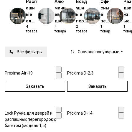
Расп
Алю
Возд
Офи
Раз
ашн
мини
ушн
сны
дви
ые
евые
ые
е
жн
алю
двер
пере
пер
ые
4
4
2
1
1
мини
и
горо
его
пер
товара
товара
товара
товар
това
евые
дки
род
его
пере
ки
род
горо
ки
Все фильтры
Сначала популярные
дки
Proxima Air-19
Proxima D-2.3
Заказать
Заказать
Lock Ручка для дверей и
Proxima D-14
распашных перегородок с
багетом (модель 1,5)