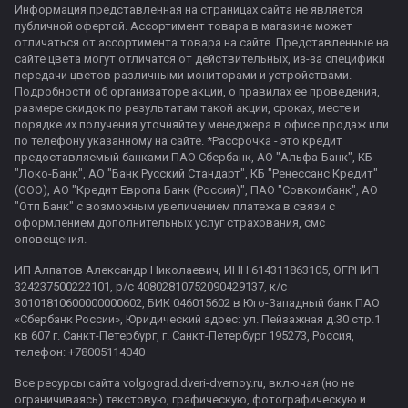
Информация представленная на страницах сайта не является
публичной офертой. Ассортимент товара в магазине может
отличаться от ассортимента товара на сайте. Представленные на
сайте цвета могут отличатся от действительных, из-за специфики
передачи цветов различными мониторами и устройствами.
Подробности об организаторе акции, о правилах ее проведения,
размере скидок по результатам такой акции, сроках, месте и
порядке их получения уточняйте у менеджера в офисе продаж или
по телефону указанному на сайте. *Рассрочка - это кредит
предоставляемый банками ПАО Сбербанк, АО "Альфа-Банк", КБ
"Локо-Банк", АО "Банк Русский Стандарт", КБ "Ренессанс Кредит"
(ООО), АО "Кредит Европа Банк (Россия)", ПАО "Совкомбанк", АО
"Отп Банк" с возможным увеличением платежа в связи с
оформлением дополнительных услуг страхования, смс
оповещения.
ИП Алпатов Александр Николаевич, ИНН 614311863105, ОГРНИП
324237500222101, р/с 40802810752090429137, к/с
30101810600000000602, БИК 046015602 в Юго-Западный банк ПАО
«Сбербанк России», Юридический адрес: ул. Пейзажная д.30 стр.1
кв 607 г. Санкт-Петербург, г. Санкт-Петербург 195273, Россия,
телефон: +78005114040
Все ресурсы сайта volgograd.dveri-dvernoy.ru, включая (но не
ограничиваясь) текстовую, графическую, фотографическую и