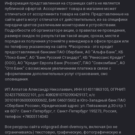
Информация представленная на страницах сайта не является
публичной офертой. Ассортимент товара в магазине может
отличаться от ассортимента товара на сайте. Представленные на
сайте цвета могут отличатся от действительных, из-за специфики
передачи цветов различными мониторами и устройствами.
Подробности об организаторе акции, о правилах ее проведения,
размере скидок по результатам такой акции, сроках, месте и
порядке их получения уточняйте у менеджера в офисе продаж или
по телефону указанному на сайте. *Рассрочка - это кредит
предоставляемый банками ПАО Сбербанк, АО "Альфа-Банк", КБ
"Локо-Банк", АО "Банк Русский Стандарт", КБ "Ренессанс Кредит"
(ООО), АО "Кредит Европа Банк (Россия)", ПАО "Совкомбанк", АО
"Отп Банк" с возможным увеличением платежа в связи с
оформлением дополнительных услуг страхования, смс
оповещения.
ИП Алпатов Александр Николаевич, ИНН 614311863105, ОГРНИП
324237500222101, р/с 40802810752090429137, к/с
30101810600000000602, БИК 046015602 в Юго-Западный банк ПАО
«Сбербанк России», Юридический адрес: ул. Пейзажная д.30 стр.1
кв 607 г. Санкт-Петербург, г. Санкт-Петербург 195273, Россия,
телефон: +78005114040
Все ресурсы сайта volgograd.dveri-dvernoy.ru, включая (но не
ограничиваясь) текстовую, графическую, фотографическую и