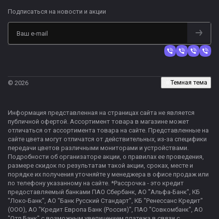
Подписаться
на новости и акции
Темная тема
© 2026
Информация представленная на страницах сайта не является
публичной офертой. Ассортимент товара в магазине может
отличаться от ассортимента товара на сайте. Представленные на
сайте цвета могут отличатся от действительных, из-за специфики
передачи цветов различными мониторами и устройствами.
Подробности об организаторе акции, о правилах ее проведения,
размере скидок по результатам такой акции, сроках, месте и
порядке их получения уточняйте у менеджера в офисе продаж или
по телефону указанному на сайте. *Рассрочка - это кредит
предоставляемый банками ПАО Сбербанк, АО "Альфа-Банк", КБ
"Локо-Банк", АО "Банк Русский Стандарт", КБ "Ренессанс Кредит"
(ООО), АО "Кредит Европа Банк (Россия)", ПАО "Совкомбанк", АО
"Отп Банк" с возможным увеличением платежа в связи с